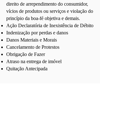
direito de arrependimento do consumidor,
vícios de produtos ou serviços e violação do
princípio da boa-fé objetiva e demais.
Ação Declaratória de Inexistência de Débito
Indenização por perdas e danos
Danos Materiais e Morais
Cancelamento de Protestos
Obrigação de Fazer
Atraso na entrega de imóvel
Quitação Antecipada
Advogado Especialista em Direito do
Consumidor
#direito #direitodoconsumidor #advogado
#advocacia #escritório
#escritóriodeadvocacia #oab
#advogadoconsumidor
#advogadodireitodoconsumidor