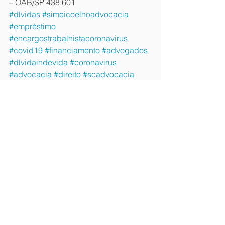
– OAB/SP 438.601
#dívidas
#simeicoelhoadvocacia
#empréstimo
#encargostrabalhistacoronavirus
#covid19
#financiamento
#advogados
#dívidaindevida
#coronavirus
#advocacia
#direito
#scadvocacia
#direitocoronavirus
#taisarosariodeandrade
#direitodoconsumidor
#justiça
#encargostrabalhista
CONSUMIDOR
See All
Recent Posts