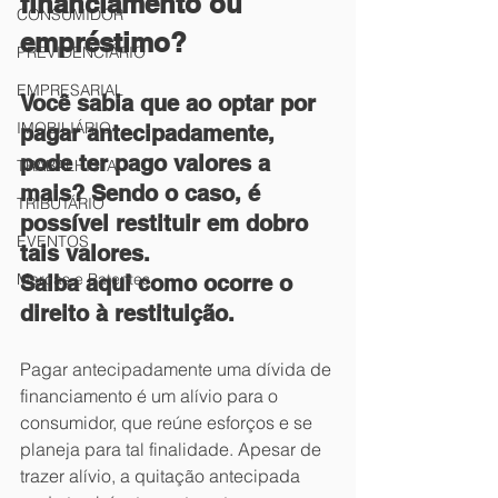
financiamento ou 
CONSUMIDOR
empréstimo?
PREVIDENCIÁRIO
EMPRESARIAL
Você sabia que ao optar por 
IMOBILIÁRIO
pagar antecipadamente, 
pode ter pago valores a 
TRABALHISTA
mais? Sendo o caso, é 
TRIBUTÁRIO
possível restituir em dobro 
EVENTOS
tais valores.
Marcas e Patentes
Saiba aqui como ocorre o 
direito à restituição.
Pagar antecipadamente uma dívida de 
financiamento é um alívio para o 
consumidor, que reúne esforços e se 
planeja para tal finalidade. Apesar de 
trazer alívio, a quitação antecipada 