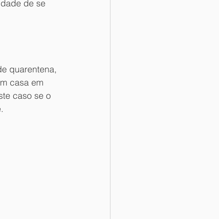
idade de se 
de quarentena, 
em casa em 
ste caso se o 
.