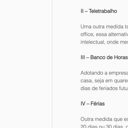
II – Teletrabalho
Uma outra medida ta
office, essa altern
intelectual, onde 
III – Banco de Horas
Adotando a empresa 
casa, seja em quare
dias de feriados futu
IV – Férias
Outra medida que est
20 dias ou 30 dias,