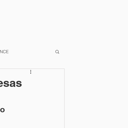
AÇÕES
CONTATO
LGPD
ANCE
A
TRIBUTÁRIO
esas
o 