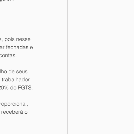
, pois nesse 
ar fechadas e 
contas.
lho de seus 
 trabalhador 
 20% do FGTS.
roporcional, 
 receberá o 