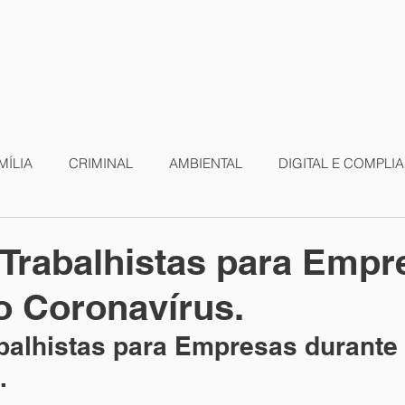
O
EQUIPE
BLOG
AÇÃO SOCIAL
CERTIFIC
MÍLIA
CRIMINAL
AMBIENTAL
DIGITAL E COMPLI
IÁRIO
EMPRESARIAL
IMOBILIÁRIO
TRABALHIST
Trabalhistas para Empr
o Coronavírus.
s
balhistas para Empresas durante 
.