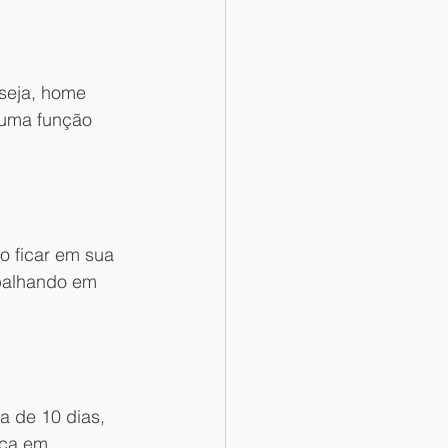
seja, home 
 uma função 
 ficar em sua 
balhando em 
a de 10 dias, 
eça em 