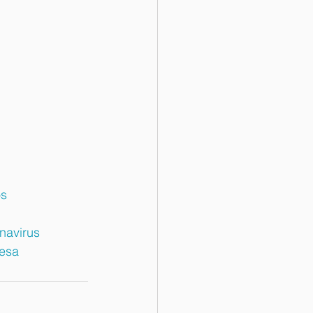
s
navirus
esa