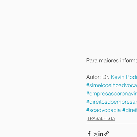
Para maiores inform
Autor: Dr. 
Kevin Rod
#simeicoelhoadvoca
#empresascoronavir
#direitosdoempresár
#scadvocacia
#dire
TRABALHISTA