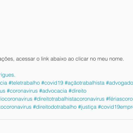
ações, acessar o link abaixo ao clicar no meu nome.
rigues.
cia
#teletrabalho
#covid19
#açãotrabalhista
#advogado
us
#coronavirus
#advocacia
#direito
iocoronavirus
#direitotrabalhistacoronavirus
#fériascoro
itocoronavirus
#direitodotrabalho
#justiça
#covid19empr