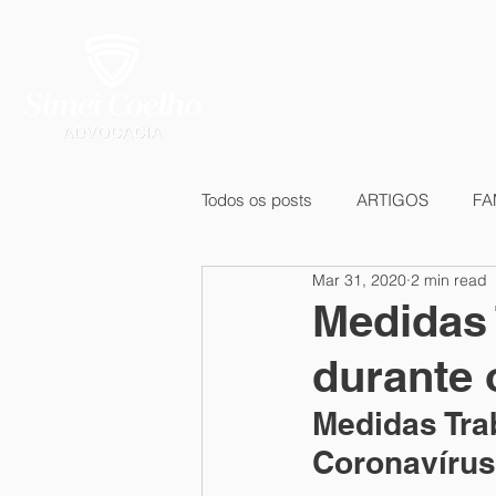
INÍCIO
ÁREAS DE ATUAÇÃ
Todos os posts
ARTIGOS
FA
Mar 31, 2020
2 min read
CONSUMIDOR
PREVIDENC
Medidas 
durante 
EVENTOS
Marcas e Patente
Medidas Tra
Coronavírus