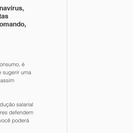
avírus, 
tas 
tomando, 
consumo, é 
 sugerir uma 
 assim 
ução salarial 
dores defendem 
 você poderá 