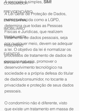
A resposta é simples, 
SIM!
CONSUMIDOR
PREVIDENCIÁRIO
A Lei Geral de Proteção de Dados, 
mais conhecida como a LGPD, 
EMPRESARIAL
determina que todas as Pessoas 
IMOBILIÁRIO
Físicas e Jurídicas, que realizem 
TRABALHISTA
tratamento de dados pessoais, seja 
por qualquer meio, devem se adequar 
TRIBUTÁRIO
a lei. O objetivo da lei é normatizar os 
EVENTOS
processos de tratamento de dados de 
pessoas naturais, promover o 
Marcas e Patentes
desenvolvimento tecnológico na 
sociedade e a própria defesa do titular 
de dados/consumidor, no tocante a 
privacidade e proteção de seus dados 
pessoais.
O condomínio não é diferente, visto 
que existe um tratamento em massa de 