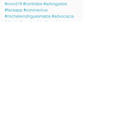
#covid19
#contratos
#advogados
#faceapp
#coronavirus
#michelerodriguesmatos
#advocacia
#direito
#condomínio
#scadvocacia
#proteçãodedados
#advogada
#justiça
#LGPD
#condomínios
DIGITAL E COMPLIANCE
See All
Recent Posts