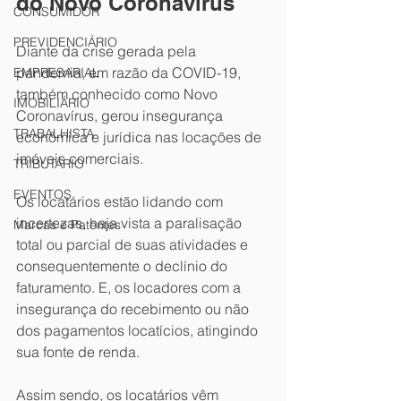
do Novo Coronavírus
CONSUMIDOR
PREVIDENCIÁRIO
Diante da crise gerada pela 
pandemia, em razão da COVID-19, 
EMPRESARIAL
também conhecido como Novo 
IMOBILIÁRIO
Coronavírus, gerou insegurança 
TRABALHISTA
econômica e jurídica nas locações de 
imóveis comerciais.
TRIBUTÁRIO
EVENTOS
Os locatários estão lidando com 
incertezas, haja vista a paralisação 
Marcas e Patentes
total ou parcial de suas atividades e 
consequentemente o declínio do 
faturamento. E, os locadores com a 
insegurança do recebimento ou não 
dos pagamentos locatícios, atingindo 
sua fonte de renda.
Assim sendo, os locatários vêm 