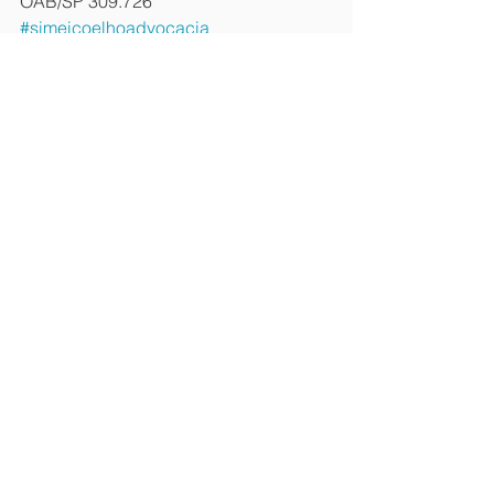
OAB/SP 309.726
#simeicoelhoadvocacia
#aluguelnocoronavirus
#covid19
#contratos
#advogados
#sacarfgts
#coronavirus
#advocacia
#direito
#direitoempresaril
#scadvocacia
#direitocontratual
#direitocoronavirus
#contratodelocação
#aluguelcomercialdireito
#organizaçãomundialdasáude
#advogada
#justiça
#alineferrari
#OMS
EMPRESARIAL
See All
Recent Posts