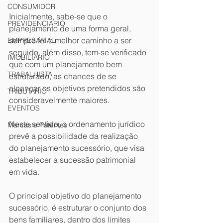
CONSUMIDOR
Inicialmente, sabe-se que o 
PREVIDENCIÁRIO
planejamento de uma forma geral, 
sempre foi o melhor caminho a ser 
EMPRESARIAL
seguido, além disso, tem-se verificado 
IMOBILIÁRIO
que com um planejamento bem 
TRABALHISTA
estruturado, as chances de se 
alcançar os objetivos pretendidos são 
TRIBUTÁRIO
consideravelmente maiores.
EVENTOS
Neste sentido, o ordenamento jurídico 
Marcas e Patentes
prevê a possibilidade da realização 
do planejamento sucessório, que visa 
estabelecer a sucessão patrimonial 
em vida.
O principal objetivo do planejamento 
sucessório, é estruturar o conjunto dos 
bens familiares, dentro dos limites 