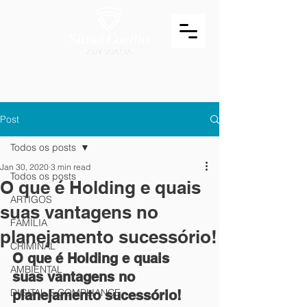
Post
Todos os posts
Jan 30, 2020
3 min read
Todos os posts
O que é Holding e quais
ARTIGOS
suas vantagens no
FAMÍLIA
planejamento sucessório!
CRIMINAL
O que é Holding e quais 
AMBIENTAL
suas vantagens no 
DIGITAL E COMPLIANCE
planejamento sucessório!